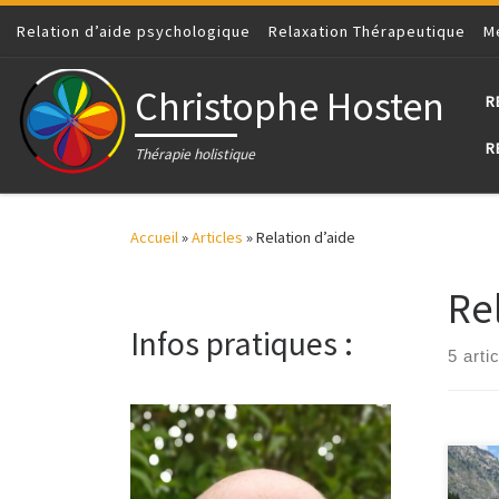
Relation d’aide psychologique
Passer au contenu
Relaxation Thérapeutique
M
Christophe Hosten
R
R
Thérapie holistique
Accueil
»
Articles
»
Relation d’aide
Re
Infos pratiques :
5 arti
Notr