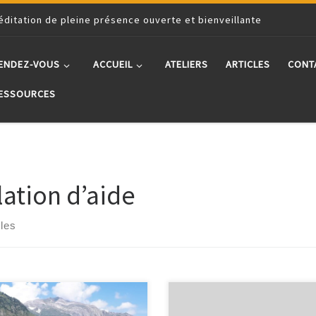
éditation de pleine présence ouverte et bienveillante
ENDEZ-VOUS
ACCUEIL
ATELIERS
ARTICLES
CONT
ESSOURCES
lation d’aide
cles
e système nerveux a la capacité
La société dans laquelle nous viv