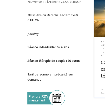
78 Avenue de l'Ardèche 27200 VERNON
Je p
par 
28 Bis Ave du Maréchal Leclerc 27600
ou z
GAILLON
j’ut
pers
d’im
parking
phys
06 0
AC
vous
MÉ
Séance
individuelle : 65 euros
[…]
PR
RE
SO
Séance
thérapie de couple : 90 euros
C
c
Tarif personne en précarité sur
t
demande.
pa
Pub