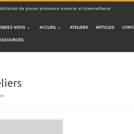
éditation de pleine présence ouverte et bienveillante
ENDEZ-VOUS
ACCUEIL
ATELIERS
ARTICLES
CONT
ESSOURCES
liers
cle
ous propose de venir me