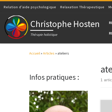
Relation d’aide psychologique
Passer au contenu
Relaxation Thérapeutique
M
Christophe Hosten
R
R
Thérapie holistique
Accueil
»
Articles
»
ateliers
ate
Infos pratiques :
1 arti
Je v