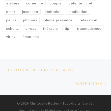
ateliers
coréenne
couple
détente
eft
emdr
jacobson
libération
méditation
peurs
phobies
pleine présence
relaxation
schultz
stress
thérapie
tipi
traumatismes
vittoz
émotions
Parcourir les articles
Article précédent
POLITIQUE DE CONFIDENTIALITÉ
Ar
PARTENAIRES
© 2026
Christophe Hosten
– Tous droits réservés
Propulsé par
WP
– Réalisé avec the
Thème Customizr