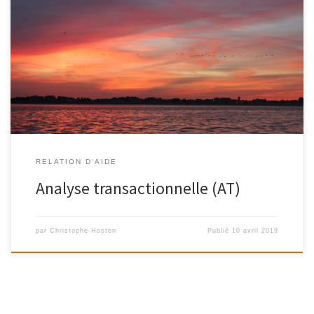
L’analyse transactionnelle est un outil thérapeutique destiné à
aider les personnes en difficultés à changer en profondeur avec
des outils simples et faciles d’utilisation. L’analyse transactionnelle
s’appuie sur le postulat de psychologie humaniste que chaque
personne est « fondamentalement correcte », a de la valeur, de
l’importance et de la […]
RELATION D'AIDE
Analyse transactionnelle (AT)
par
Christophe Hosten
Publié
10 avril 2019