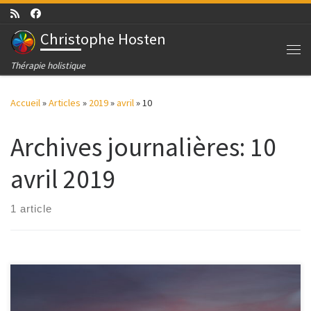
Passer au contenu
Christophe Hosten
Me
Thérapie holistique
Accueil
»
Articles
»
2019
»
avril
»
10
Archives journalières:
10
avril 2019
1 article